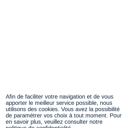
Contaxt us
Afin de faciliter votre navigation et de vous
apporter le meilleur service possible, nous
About us
Strategy
utilisons des cookies. Vous avez la possibilité
de paramétrer vos choix à tout moment. Pour
Our hotels
18 rue Treilhard – 75008 PARIS
en savoir plus, veuillez consulter notre
+ 33 1 72 32 20 63 –
contact@hi-capital.fr